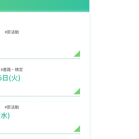
#部活動
#進路・検定
日(火)
#部活動
水)