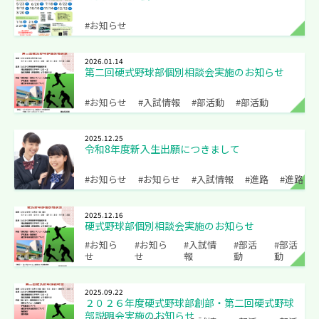
#お知らせ
2026.01.14
第二回硬式野球部個別相談会実施のお知らせ
#お知らせ
#入試情報
#部活動
#部活動
2025.12.25
令和8年度新入生出願につきまして
#お知らせ
#お知らせ
#入試情報
#進路
#進路
2025.12.16
硬式野球部個別相談会実施のお知らせ
#お知ら
#お知ら
#入試情
#部活
#部活
せ
せ
報
動
動
2025.09.22
２０２６年度硬式野球部創部・第二回硬式野球
部説明会実施のお知らせ