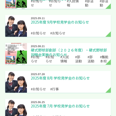
#お知ら
#お知ら
#入試情
#部活
#部活
せ
せ
報
動
動
2025.09.11
2025年度 9月学校見学会のお知らせ
#お知らせ
#お知らせ
2025.08.21
硬式野球部創部（２０２６年度）・硬式野球部
説明会実施のお知らせ
#お知
#お知
#入試
#部
#部
#飯能
らせ
らせ
情報
活動
活動
本校
2025.07.28
2025年度 8月 学校見学会のお知らせ
#お知らせ
#行事
2025.06.25
2025年度 7月 学校見学会のお知らせ