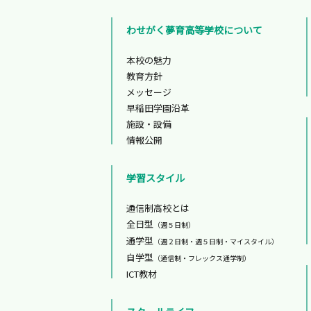
わせがく夢育高等学校について
本校の魅力
教育方針
メッセージ
早稲田学園沿革
施設・設備
情報公開
学習スタイル
通信制高校とは
全日型
（週５日制）
通学型
（週２日制・週５日制・マイスタイル）
自学型
（通信制・フレックス通学制）
ICT教材