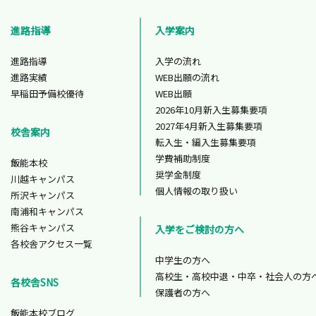
進路指導
入学案内
進路指導
入学の流れ
進路実績
WEB出願の流れ
早稲田予備校優待
WEB出願
2026年10月新入生募集要項
2027年4月新入生募集要項
校舎案内
転入生・編入生募集要項
学費補助制度
飯能本校
奨学金制度
川越キャンパス
個人情報の取り扱い
所沢キャンパス
南浦和キャンパス
熊谷キャンパス
入学をご検討の方へ
各校舎アクセス一覧
中学生の方へ
高校生・高校中退・中卒・社会人の方
各校舎SNS
保護者の方へ
飯能本校ブログ