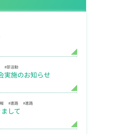
て
#部活動
会実施のお知らせ
情報
#進路
#進路
きまして