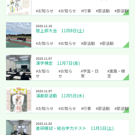
#お知らせ
#お知らせ
#行事
#部活動
#部活動
2025.11.10
陸上部大会 11月8日(土)
#お知らせ
#お知らせ
#部活動
#部活動
2025.11.07
漢字検定 11月7日(金)
#お知ら
#お知ら
#学習・日
#進路・検
せ
せ
常
定
2025.11.07
演劇部活動 11月5日(水)
#お知らせ
#お知らせ
#行事
#部活動
#部活動
2025.11.02
進研模試・総合学力テスト 11月1日(土)