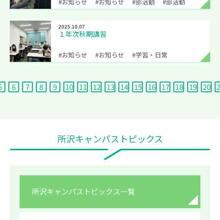
#お知らせ
#お知らせ
#部活動
#部活動
2025.10.07
１年次秋期講習
#お知らせ
#お知らせ
#学習・日常
5
6
7
8
9
10
11
12
13
14
15
16
17
18
19
20
所沢キャンパストピックス
所沢キャンパストピックス一覧