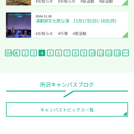
#お知らせ
#お知らせ
#部活動
#部活動
2024.11.26
演劇部文化祭公演 11月17日(日)-18日(月)
#お知らせ
#行事
#部活動
BACK
1
2
3
4
5
6
7
8
9
10
11
12
13
所沢キャンパスブログ
キャンパストピックス一覧