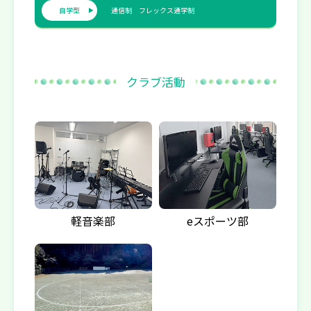
自学型
通信制
フレックス通学制
クラブ活動
軽音楽部
eスポーツ部