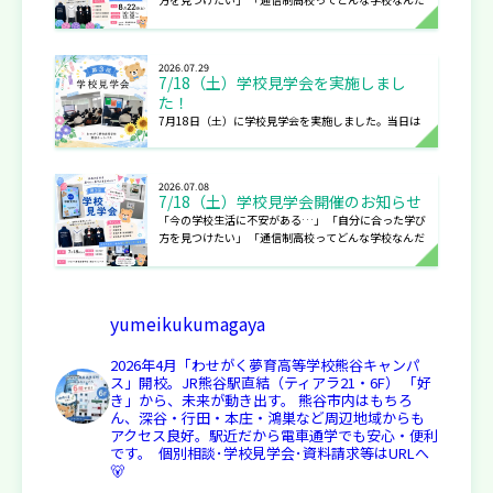
ろう？」 そんな方に向けて、学校見学会を…
2026.07.29
7/18（土）学校見学会を実施しまし
た！
7月18日（土）に学校見学会を実施しました。当日は
多くの生徒・保護者の皆さまにご参加いただき、誠に
ありがとうございました。 学校説明では、通…
2026.07.08
7/18（土）学校見学会開催のお知らせ
「今の学校生活に不安がある…」 「自分に合った学び
方を見つけたい」 「通信制高校ってどんな学校なんだ
ろう？」 そんな方に向けて、学校見学会を…
yumeikukumagaya
2026年4月「わせがく夢育高等学校熊谷キャンパ
ス」開校。JR熊谷駅直結（ティアラ21・6F）
「好
き」から、未来が動き出す。
熊谷市内はもちろ
ん、深谷・行田・本庄・鴻巣など周辺地域からも
アクセス良好。駅近だから電車通学でも安心・便利
です。
⁡
個別相談･学校見学会･資料請求等はURLへ
🐻‍