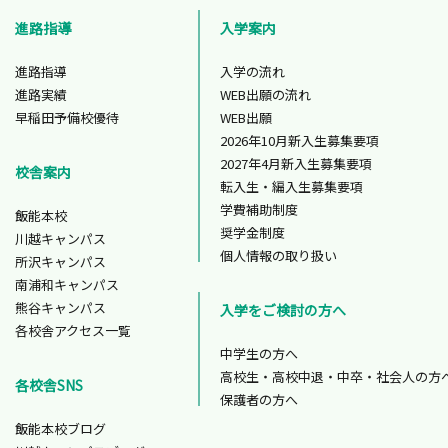
進路指導
入学案内
進路指導
入学の流れ
進路実績
WEB出願の流れ
早稲田予備校優待
WEB出願
2026年10月新入生募集要項
2027年4月新入生募集要項
校舎案内
転入生・編入生募集要項
学費補助制度
飯能本校
奨学金制度
川越キャンパス
個人情報の取り扱い
所沢キャンパス
南浦和キャンパス
熊谷キャンパス
入学をご検討の方へ
各校舎アクセス一覧
中学生の方へ
高校生・高校中退・中卒・社会人の方
各校舎SNS
保護者の方へ
飯能本校ブログ