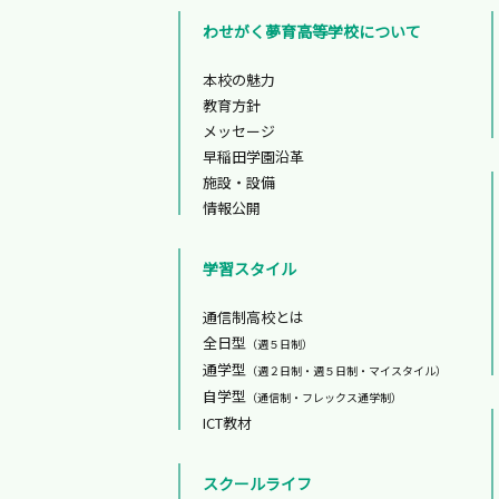
わせがく夢育高等学校について
本校の魅力
教育方針
メッセージ
早稲田学園沿革
施設・設備
情報公開
学習スタイル
通信制高校とは
全日型
（週５日制）
通学型
（週２日制・週５日制・マイスタイル）
自学型
（通信制・フレックス通学制）
ICT教材
スクールライフ