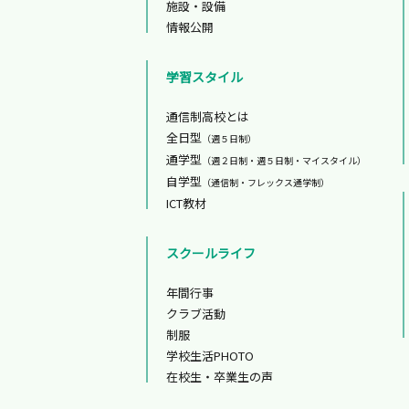
施設・設備
情報公開
学習スタイル
通信制高校とは
全日型
（週５日制）
通学型
（週２日制・週５日制・マイスタイル）
自学型
（通信制・フレックス通学制）
ICT教材
スクールライフ
年間行事
クラブ活動
制服
学校生活PHOTO
在校生・卒業生の声