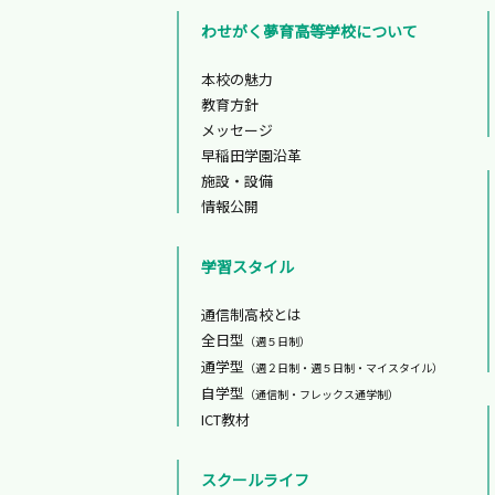
わせがく夢育高等学校について
本校の魅力
教育方針
メッセージ
早稲田学園沿革
施設・設備
情報公開
学習スタイル
通信制高校とは
全日型
（週５日制）
通学型
（週２日制・週５日制・マイスタイル）
自学型
（通信制・フレックス通学制）
ICT教材
スクールライフ