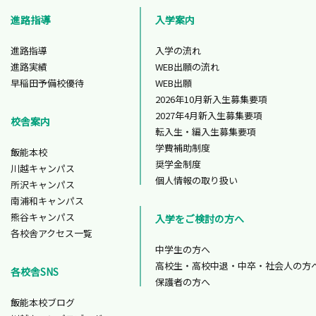
進路指導
入学案内
進路指導
入学の流れ
進路実績
WEB出願の流れ
早稲田予備校優待
WEB出願
2026年10月新入生募集要項
2027年4月新入生募集要項
校舎案内
転入生・編入生募集要項
学費補助制度
飯能本校
奨学金制度
川越キャンパス
個人情報の取り扱い
所沢キャンパス
南浦和キャンパス
熊谷キャンパス
入学をご検討の方へ
各校舎アクセス一覧
中学生の方へ
高校生・高校中退・中卒・社会人の方
各校舎SNS
保護者の方へ
飯能本校ブログ