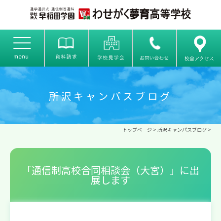
所沢キャンパスブログ
トップページ
>
所沢キャンパスブログ
>
「通信制高校合同相談会（大宮）」に出
展します